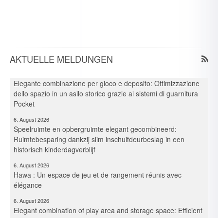
Neue Branchen im Visier: Schirmer forciert Aluprofil-
Bearbeitung im Durchlaufverfahren
6. August 2026
Spielraum & Stauraum elegant vereint: Platzeffizienz dank
Hawa-Pocket-Beschlagsystemen in historischer Kita
AKTUELLE MELDUNGEN
6. August 2026
Elegante combinazione per gioco e deposito: Ottimizzazione
dello spazio in un asilo storico grazie ai sistemi di guarnitura
Pocket
6. August 2026
Speelruimte en opbergruimte elegant gecombineerd:
Ruimtebesparing dankzij slim inschuifdeurbeslag in een
historisch kinderdagverblijf
6. August 2026
Hawa : Un espace de jeu et de rangement réunis avec
élégance
6. August 2026
Elegant combination of play area and storage space: Efficient
use of space thanks to Hawa Pocket hardware systems in