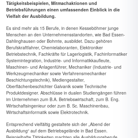
Tätigkeitsbeispielen, Mitmachaktionen und
Betriebs­führungen einen umfassenden Einblick in die
Vielfalt der Ausbildung.
Es sind mehr als 15 Berufe, in denen Kesseböhmer junge
Menschen an den Unternehmensstandorten, wie Bad Essen-
Dahlinghausen oder Bohmte, ausbildet. Dazu gehören
Berufskraftfahrer, Chemielaboranten, Elektro­niker
Betriebstechnik, Fachkräfte für Lagerlogistik, Fachinforma­tiker
Systemintegration, Industrie- und Informatikkaufleute,
Maschinen- und Anlagenführer, Mechaniker (Industrie- und
Werkzeugmechaniker sowie Verfahrensmechaniker
Beschichtungstechnik), Mediengestalter,
Ober­flächenbeschichter Galvanik sowie Technische
Pro­duktdesigner. Abschlüsse in dualen Studiengängen führen
im Unter­nehmen zum B.A. Betriebswirtschaft, zum B. Eng.
Wirtschaftsingenieur oder zum B. Sc. Maschinenbau,
Wirtschaftsinformatik sowie Elektrotechnik.
Entsprechend vielfältig gestaltete sich der „Abend der
Ausbildung“ auf dem Betriebsgelände in Bad Essen.
Beispielhafte Tätigkeiten machten alle Ausbildungsberufe