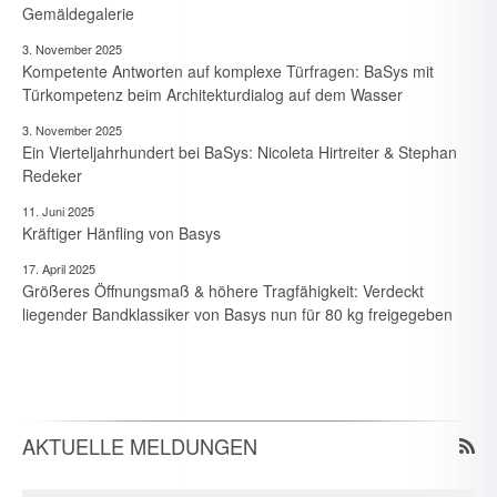
Gemäldegalerie
3. November 2025
Kompetente Antworten auf komplexe Türfragen: BaSys mit
Türkompetenz beim Architekturdialog auf dem Wasser
3. November 2025
Ein Vierteljahrhundert bei BaSys: Nicoleta Hirtreiter & Stephan
Redeker
11. Juni 2025
Kräftiger Hänfling von Basys
17. April 2025
Größeres Öffnungsmaß & höhere Tragfähigkeit: Verdeckt
6. August 2026
liegender Bandklassiker von Basys nun für 80 kg freigegeben
Spielraum & Stauraum elegant vereint: Platzeffizienz dank
Hawa-Pocket-Beschlagsystemen in historischer Kita
6. August 2026
Elegante combinazione per gioco e deposito: Ottimizzazione
dello spazio in un asilo storico grazie ai sistemi di guarnitura
AKTUELLE MELDUNGEN
Pocket
6. August 2026