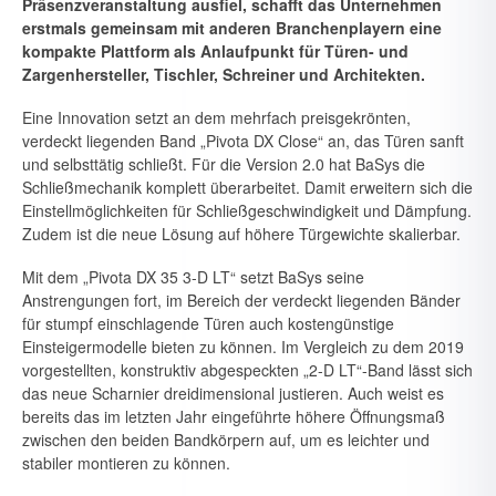
Präsenzveranstaltung ausfiel, schafft das Unterneh­men
erstmals gemeinsam mit anderen Branchenplayern eine
kom­pakte Plattform als Anlaufpunkt für Türen- und
Zargenhersteller, Tisch­ler, Schreiner und Architekten.
Eine Innovation setzt an dem mehrfach preisgekrönten,
verdeckt liegen­den Band „Pivota DX Close“ an, das Türen sanft
und selbsttätig schließt. Für die Version 2.0 hat BaSys die
Schließmechanik komplett überarbei­tet. Damit erweitern sich die
Einstellmöglichkeiten für Schließgeschwin­digkeit und Dämpfung.
Zudem ist die neue Lösung auf höhere Türge­wichte skalierbar.
Mit dem „Pivota DX 35 3-D LT“ setzt BaSys seine
Anstrengungen fort, im Bereich der verdeckt liegenden Bänder
für stumpf einschlagende Türen auch kostengünstige
Einsteigermodelle bieten zu können. Im Vergleich zu dem 2019
vorgestellten, konstruktiv abgespeckten „2-D LT“-Band lässt sich
das neue Scharnier dreidimensional justieren. Auch weist es
bereits das im letzten Jahr eingeführte höhere Öffnungsmaß
zwischen den beiden Bandkörpern auf, um es leichter und
stabiler montieren zu können.