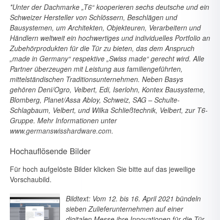
*Unter der Dachmarke „T6“ kooperieren sechs deutsche und ein
Schweizer Hersteller von Schlössern, Beschlägen und
Bausystemen, um Architekten, Objekteuren, Verarbei­tern und
Händlern weltweit ein hochwertiges und individuelles Portfolio an
Zubehör­produkten für die Tür zu bieten, das dem Anspruch
„made in Germany“ respektive „Swiss made“ gerecht wird. Alle
Partner überzeugen mit Leistung aus familiengeführ­ten,
mittelständischen Traditionsunternehmen. Neben Basys
gehören Deni/Ogro, Velbert, Edi, Iserlohn, Kontex Bausysteme,
Blomberg, Planet/Assa Abloy, Schweiz, SAG – Schulte-
Schlagbaum, Velbert, und Wilka Schließtechnik, Velbert, zur T6-
Gruppe. Mehr Informationen unter
www.germanswisshardware.com
.
Hochauflösende Bilder
Für hoch aufgelöste Bilder klicken Sie bitte auf das jeweilige
Vorschaubild.
Bildtext: Vom 12. bis 16. April 2021 bündeln
sieben Zulieferunternehmen auf einer
digitalen Messe ihre Innovationen für die Tür.