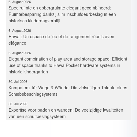
Speelruimte en opbergruimte elegant gecombineerd:
Ruimtebesparing dankzij slim inschuifdeurbeslag in een
historisch kinderdagverblijf
6. August 2026
Hawa : Un espace de jeu et de rangement réunis avec
élégance
6. August 2026
Elegant combination of play area and storage space: Efficient
use of space thanks to Hawa Pocket hardware systems in
historic kindergarten
30. Juli 2026
Kompetenz für Wege & Wände: Die vielseitigen Talente eines
Schiebebeschlagsystems
30. Juli 2026
Expertise voor paden en wanden: De veelzijdige kwaliteiten
van een schuifbeslagsysteem
30. Juli 2026
Maîtrise des espaces et des cloisons – Les multiples talents
d’un système de ferrures coulissantes