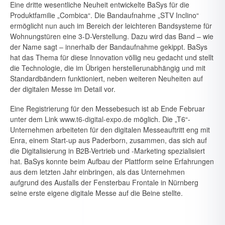
Eine dritte wesentliche Neuheit entwickelte BaSys für die
Produktfamilie „Combica“. Die Bandaufnahme „STV Inclino“
ermöglicht nun auch im Bereich der leichteren Bandsysteme für
Wohnungstüren eine 3-D-Ver­stellung. Dazu wird das Band – wie
der Name sagt – innerhalb der Band­aufnahme gekippt. BaSys
hat das Thema für diese Innovation völlig neu gedacht und stellt
die Technologie, die im Übrigen herstellerunabhängig und mit
Standardbändern funktioniert, neben weiteren Neuheiten auf
der digitalen Messe im Detail vor.
Eine Registrierung für den Messebesuch ist ab Ende Februar
unter dem Link
www.t6-digital-expo.de
möglich. Die „T6“-
Unternehmen arbeiteten für den digitalen Messeauf­tritt eng mit
Enra, einem Start-up aus Paderborn, zusammen, das sich auf
die Digitalisierung in B2B-Vertrieb und -Marketing spezialisiert
hat. BaSys konnte beim Aufbau der Plattform seine Erfahrungen
aus dem letzten Jahr einbringen, als das Unternehmen
aufgrund des Ausfalls der Fensterbau Frontale in Nürnberg
seine erste eigene digitale Messe auf die Beine stellte.