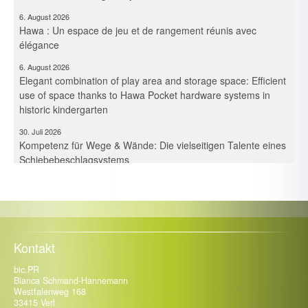
6. August 2026
Hawa : Un espace de jeu et de rangement réunis avec
élégance
6. August 2026
Elegant combination of play area and storage space: Efficient
use of space thanks to Hawa Pocket hardware systems in
historic kindergarten
30. Juli 2026
Kompetenz für Wege & Wände: Die vielseitigen Talente eines
Schiebebeschlagsystems
30. Juli 2026
Expertise voor paden en wanden: De veelzijdige kwaliteiten
van een schuifbeslagsysteem
30. Juli 2026
Maîtrise des espaces et des cloisons – Les multiples talents
Kontakt
d’un système de ferrures coulissantes
bic.PR
21. Juli 2026
Bianca Schmand-Hannemann
Kompetenz für Fassade, Balkon & Co.: Trespa Deutschland
Westfalenweg 168
intensiviert mit Neuzugängen die Beratung
33415 Verl