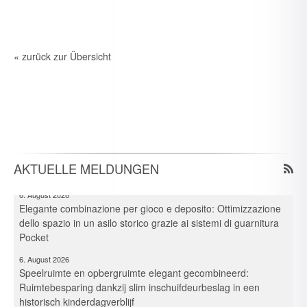
« zurück zur Übersicht
7. August 2026
Neue Branchen im Visier: Schirmer forciert Aluprofil-
Bearbeitung im Durchlaufverfahren
6. August 2026
Spielraum & Stauraum elegant vereint: Platzeffizienz dank
Hawa-Pocket-Beschlagsystemen in historischer Kita
AKTUELLE MELDUNGEN
6. August 2026
Elegante combinazione per gioco e deposito: Ottimizzazione
dello spazio in un asilo storico grazie ai sistemi di guarnitura
Pocket
6. August 2026
Speelruimte en opbergruimte elegant gecombineerd:
Ruimtebesparing dankzij slim inschuifdeurbeslag in een
historisch kinderdagverblijf