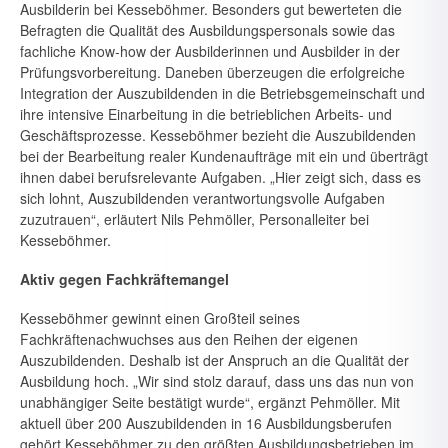
Ausbilderin bei Kesseböhmer. Beson­ders gut bewerteten die
Befragten die Qualität des Ausbildungsperso­nals sowie das
fachliche Know-how der Ausbilderinnen und Ausbilder in der
Prüfungsvorbereitung. Daneben überzeugen die erfolgreiche
In­tegration der Auszubildenden in die Betriebsgemeinschaft und
ihre in­tensive Einarbeitung in die betrieblichen Arbeits- und
Geschäftspro­zesse. Kesseböhmer bezieht die Auszubildenden
bei der Bearbeitung re­aler Kundenaufträge mit ein und überträgt
ihnen dabei berufsrelevante Aufgaben. „Hier zeigt sich, dass es
sich lohnt, Auszubildenden verant­wortungsvolle Aufgaben
zuzutrauen“, erläutert Nils Pehmöller, Perso­nalleiter bei
Kesseböhmer.
Aktiv gegen Fachkräftemangel
Kesseböhmer gewinnt einen Großteil seines
Fachkräftenachwuchses aus den Reihen der eigenen
Auszubildenden. Deshalb ist der Anspruch an die Qualität der
Ausbildung hoch. „Wir sind stolz darauf, dass uns das nun von
unabhängiger Seite bestätigt wurde“, ergänzt Pehmöller. Mit
aktuell über 200 Auszubildenden in 16 Ausbildungsberufen
gehört Kesseböhmer zu den größten Ausbildungsbetrieben im