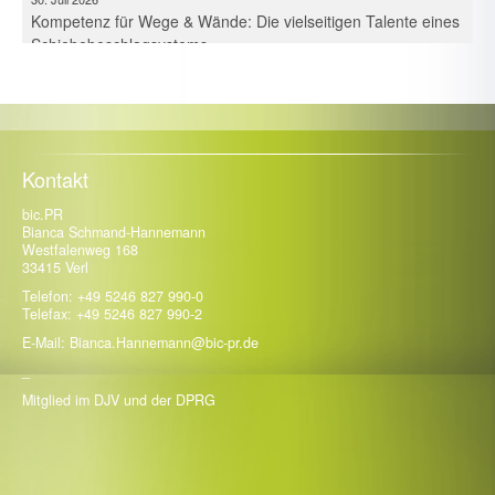
Kompetenz für Wege & Wände: Die vielseitigen Talente eines
Schiebebeschlagsystems
30. Juli 2026
Expertise voor paden en wanden: De veelzijdige kwaliteiten
van een schuifbeslagsysteem
30. Juli 2026
Maîtrise des espaces et des cloisons – Les multiples talents
Kontakt
d’un système de ferrures coulissantes
bic.PR
21. Juli 2026
Bianca Schmand-Hannemann
Westfalenweg 168
Kompetenz für Fassade, Balkon & Co.: Trespa Deutschland
33415 Verl
intensiviert mit Neuzugängen die Beratung
Telefon: +49 5246 827 990-0
Telefax: +49 5246 827 990-2
E-Mail: Bianca.Hannemann@bic-pr.de
_
Mitglied im DJV und der DPRG