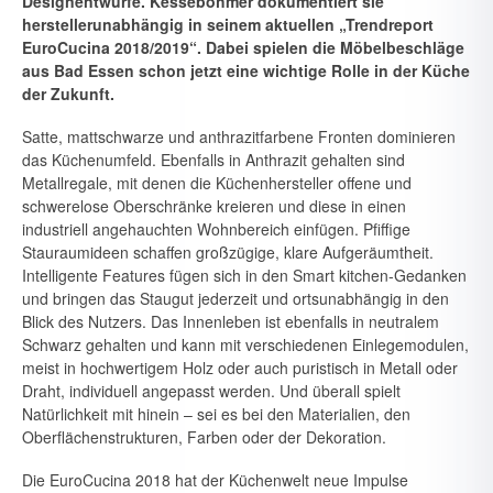
Designentwürfe.
Kesseböhmer dokumentiert sie
herstellerunabhängig in seinem aktuellen „Trendreport
EuroCucina 2018/2019“. Dabei spielen die Möbelbeschläge
aus Bad Essen schon jetzt eine wichtige Rolle in der Küche
der Zukunft.
Satte, mattschwarze und anthrazitfarbene Fronten dominieren
das Küchen­umfeld. Ebenfalls in Anthrazit gehalten sind
Metallregale, mit denen die Kü­chenhersteller offene und
schwerelose Oberschränke kreieren und diese in einen
industriell angehauchten Wohnbereich einfügen. Pfiffige
Stauraum­ideen schaffen großzügige, klare Aufgeräumtheit.
Intelligente Features fügen sich in den Smart kitchen-Gedanken
und bringen das Staugut jederzeit und ortsunabhängig in den
Blick des Nutzers. Das Innenleben ist ebenfalls in neu­tralem
Schwarz gehalten und kann mit verschiedenen Einlegemodulen,
meist in hochwertigem Holz oder auch puristisch in Metall oder
Draht, individuell angepasst werden. Und überall spielt
Natürlichkeit mit hinein – sei es bei den Materialien, den
Oberflächenstrukturen, Farben oder der Dekoration.
Die EuroCucina 2018 hat der Küchenwelt neue Impulse