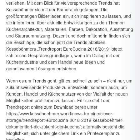
verliehen. Mit dem Blick für vielversprechende Trends hat
Kesseböhmer sie mit der Kamera ein­gefangen. Die
großformatigen Bilder laden ein, sich inspirieren zu lassen, und
sie informieren über aktuelle Entwicklungen zu den Themen
Küchenarchitek­tur, Materialien, Farben, Dekoration, Ausstattung
und Stauraumnutzung. De­zent und doch mittendrin finden sich
die Beschläge, die schon jetzt die Trends abbilden.
Kesseböhmers „Trendreport EuroCucina 2018/2019“ bietet
zahlrei­che Gesprächsgrundlagen, wenn im Dialog mit der
Küchenindustrie und dem Handel neue Ideen und
gemeinsamen Lösungen entstehen.
Wenn es um Trends geht, gilt es, schnell zu sein – nicht nur, um
zukunftswei­sende Produkte zu entwickeln, sondern auch, um
Kunden, Handel und Kü­chennutzer von der Vielfalt der neuen
Möglichkeiten profitieren zu lassen. Für sie steht der
Trendreport online zum Download bereit unter
https://www.kesseboehmer.world/news-termine/clever-
storage/trendreport-eurocucina-2018-2019-kesseboehmer-
dokumentiert-die-zukunft-der-kueche/
; alternativ besteht die
Möglichkeit, sich unter gleichem Link ein Printexemplar zu
bestellen.