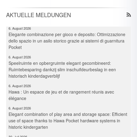
6. August 2026
Spielraum & Stauraum elegant vereint: Platzeffizienz dank
AKTUELLE MELDUNGEN
Hawa-Pocket-Beschlagsystemen in historischer Kita
6. August 2026
Elegante combinazione per gioco e deposito: Ottimizzazione
dello spazio in un asilo storico grazie ai sistemi di guarnitura
Pocket
6. August 2026
Speelruimte en opbergruimte elegant gecombineerd:
Ruimtebesparing dankzij slim inschuifdeurbeslag in een
historisch kinderdagverblijf
6. August 2026
Hawa : Un espace de jeu et de rangement réunis avec
élégance
6. August 2026
Elegant combination of play area and storage space: Efficient
use of space thanks to Hawa Pocket hardware systems in
historic kindergarten
30. Juli 2026