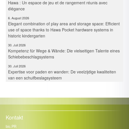
élégance
6. August 2026
Elegant combination of play area and storage space: Efficient
use of space thanks to Hawa Pocket hardware systems in
historic kindergarten
30. Juli 2026
Kompetenz für Wege & Wände: Die vielseitigen Talente eines
Schiebebeschlagsystems
30. Juli 2026
Expertise voor paden en wanden: De veelzijdige kwaliteiten
van een schuifbeslagsysteem
30. Juli 2026
Maîtrise des espaces et des cloisons – Les multiples talents
d’un système de ferrures coulissantes
21. Juli 2026
Kompetenz für Fassade, Balkon & Co.: Trespa Deutschland
Kontakt
intensiviert mit Neuzugängen die Beratung
13. Juli 2026
bic.PR