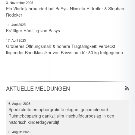
3. November 2025
Ein Vierteljahrhundert bei BaSys: Nicoleta Hirtreiter & Stephan
Redeker
11. Juni 2025
Kräftiger Hänfling von Basys
17. April 2025
Größeres Öffnungsmaß & höhere Tragfähigkeit: Verdeckt
6. August 2026
liegender Bandklassiker von Basys nun für 80 kg freigegeben
Spielraum & Stauraum elegant vereint: Platzeffizienz dank
Hawa-Pocket-Beschlagsystemen in historischer Kita
6. August 2026
Elegante combinazione per gioco e deposito: Ottimizzazione
dello spazio in un asilo storico grazie ai sistemi di guarnitura
AKTUELLE MELDUNGEN
Pocket
6. August 2026
Speelruimte en opbergruimte elegant gecombineerd:
Ruimtebesparing dankzij slim inschuifdeurbeslag in een
historisch kinderdagverblijf
6. August 2026
Hawa : Un espace de jeu et de rangement réunis avec