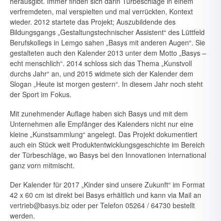
herausgibt. Immer finden sich darin Türbeschläge in einem
verfremdeten, mal verspielten und mal verrückten, Kontext
wieder. 2012 startete das Projekt; Auszu­bildende des
Bildungsgangs „Gestaltungstechnischer Assistent“ des Lüttfeld
Berufskollegs in Lemgo sahen „Basys mit anderen Augen“. Sie
gestalteten auch den Kalender 2013 unter dem Motto „Basys –
echt menschlich“. 2014 schloss sich das Thema „Kunstvoll
durchs Jahr“ an, und 2015 widmete sich der Kalender dem
Slogan „Heute ist morgen gestern“. In diesem Jahr noch steht
der Sport im Fokus.
Mit zunehmender Auflage haben sich Basys und mit dem
Unternehmen alle Empfänger des Kalenders nicht nur eine
kleine „Kunstsammlung“ angelegt. Das Projekt dokumentiert
auch ein Stück weit Produktent­wicklungsgeschichte im Bereich
der Türbeschläge, wo Basys bei den In­novationen international
ganz vorn mitmischt.
Der Kalender für 2017 „Kinder sind unsere Zukunft“ im Format
42 x 60 cm ist direkt bei Basys erhältlich und kann via Mail an
vertrieb@basys.biz
oder per Telefon 05264 / 64730 bestellt
werden.