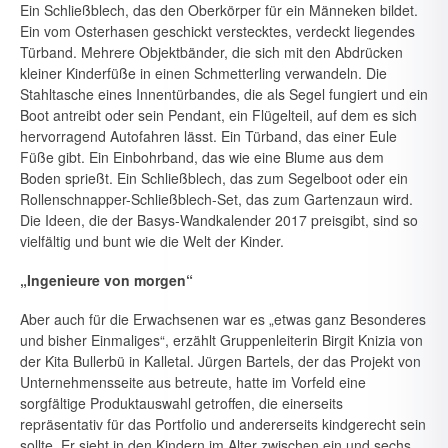
Ein Schließblech, das den Oberkörper für ein Männeken bildet.
Ein vom Osterhasen geschickt verstecktes, verdeckt liegendes
Türband. Mehrere Objektbänder, die sich mit den Abdrücken
kleiner Kinderfüße in einen Schmetterling verwandeln. Die
Stahltasche eines Innentürbandes, die als Segel fungiert und ein
Boot antreibt oder sein Pendant, ein Flügelteil, auf dem es sich
hervorragend Autofahren lässt. Ein Türband, das einer Eule
Füße gibt. Ein Einbohrband, das wie eine Blume aus dem
Boden sprießt. Ein Schließblech, das zum Segelboot oder ein
Rollenschnapper-Schließblech-Set, das zum Gartenzaun wird.
Die Ideen, die der Basys-Wandkalender 2017 preisgibt, sind so
vielfältig und bunt wie die Welt der Kinder.
„Ingenieure von morgen“
Aber auch für die Erwachsenen war es „etwas ganz Besonderes
und bisher Einmaliges“, erzählt Gruppenleiterin Birgit Knizia von
der Kita Bullerbü in Kalletal. Jürgen Bartels, der das Projekt von
Unternehmensseite aus betreute, hatte im Vorfeld eine
sorgfältige Produktauswahl getroffen, die einerseits
repräsentativ für das Portfolio und andererseits kindgerecht sein
sollte. Er sieht in den Kindern im Alter zwischen ein und sechs