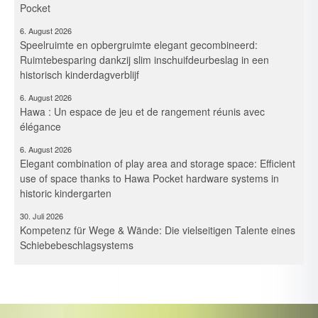
6. August 2026
Speelruimte en opbergruimte elegant gecombineerd:
Ruimtebesparing dankzij slim inschuifdeurbeslag in een
historisch kinderdagverblijf
6. August 2026
Hawa : Un espace de jeu et de rangement réunis avec
élégance
6. August 2026
Elegant combination of play area and storage space: Efficient
use of space thanks to Hawa Pocket hardware systems in
historic kindergarten
30. Juli 2026
Kompetenz für Wege & Wände: Die vielseitigen Talente eines
Schiebebeschlagsystems
30. Juli 2026
Expertise voor paden en wanden: De veelzijdige kwaliteiten
van een schuifbeslagsysteem
30. Juli 2026