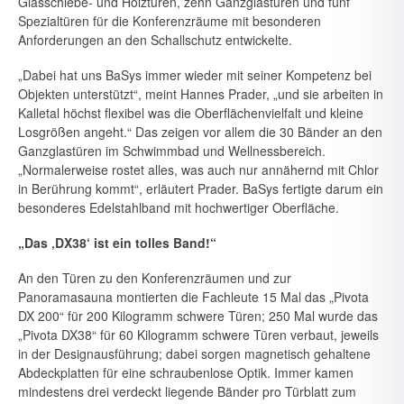
Glasschiebe- und Holztüren, zehn Ganzglastüren und fünf
Spezialtü­ren für die Konferenzräume mit besonderen
Anforderungen an den Schallschutz entwickelte.
„Dabei hat uns BaSys immer wieder mit seiner Kompetenz bei
Objekten unterstützt“, meint Hannes Prader, „und sie arbeiten in
Kalletal höchst flexibel was die Oberflächenvielfalt und kleine
Losgrößen angeht.“ Das zeigen vor allem die 30 Bänder an den
Ganzglastüren im Schwimmbad und Wellnessbereich.
„Normalerweise rostet alles, was auch nur annä­hernd mit Chlor
in Berührung kommt“, erläutert Prader. BaSys fertigte darum ein
besonderes Edelstahlband mit hochwertiger Oberfläche.
„Das ‚DX38‘ ist ein tolles Band!“
An den Türen zu den Konferenzräumen und zur
Panoramasauna mon­tierten die Fachleute 15 Mal das „Pivota
DX 200“ für 200 Kilogramm schwere Türen; 250 Mal wurde das
„Pivota DX38“ für 60 Kilogramm schwere Türen verbaut, jeweils
in der Designausführung; dabei sorgen magnetisch gehaltene
Abdeckplatten für eine schraubenlose Optik. Im­mer kamen
mindestens drei verdeckt liegende Bänder pro Türblatt zum