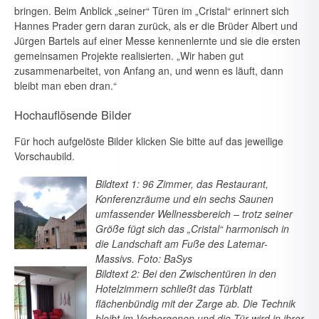
bringen. Beim Anblick „sei­ner“ Türen im „Cristal“ erinnert sich
Hannes Prader gern daran zurück, als er die Brüder Albert und
Jürgen Bartels auf einer Messe kennenlern­te und sie die ersten
gemeinsamen Projekte realisierten. „Wir haben gut
zusammenarbeitet, von Anfang an, und wenn es läuft, dann
bleibt man eben dran.“
Hochauflösende Bilder
Für hoch aufgelöste Bilder klicken Sie bitte auf das jeweilige
Vorschaubild.
Bildtext 1: 96 Zimmer, das Restaurant,
Konferenzräume und ein sechs Saunen
umfassender Wellnessbereich – trotz seiner
Größe fügt sich das „Cristal“ harmonisch in
die Landschaft am Fuße des Latemar-
Massivs. Foto: BaSys
Bildtext 2: Bei den Zwischentüren in den
Hotelzimmern schließt das Türblatt
flächenbündig mit der Zarge ab. Die Technik
bleibt im Verborgenen und die Tür wird in ihrer