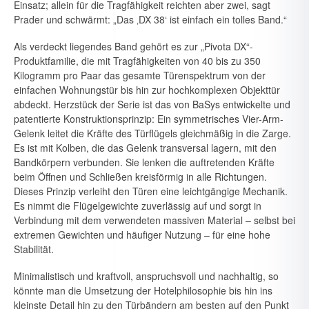
Einsatz; allein für die Tragfähigkeit reichten aber zwei, sagt
Prader und schwärmt: „Das ‚DX 38‘ ist einfach ein tolles Band.“
Als verdeckt liegendes Band gehört es zur „Pivota DX“-
Produktfamilie, die mit Tragfähigkeiten von 40 bis zu 350
Kilogramm pro Paar das ge­samte Türenspektrum von der
einfachen Wohnungstür bis hin zur hoch­komplexen Objekttür
abdeckt. Herzstück der Serie ist das von BaSys entwickelte und
patentierte Konstruktionsprinzip: Ein symmetrisches Vier-Arm-
Gelenk leitet die Kräfte des Türflügels gleichmäßig in die Zar­ge.
Es ist mit Kolben, die das Gelenk transversal lagern, mit den
Band­körpern verbunden. Sie lenken die auftretenden Kräfte
beim Öffnen und Schließen kreisförmig in alle Richtungen.
Dieses Prinzip verleiht den Tü­ren eine leichtgängige Mechanik.
Es nimmt die Flügelgewichte zuverläs­sig auf und sorgt in
Verbindung mit dem verwendeten massiven Materi­al – selbst bei
extremen Gewichten und häufiger Nutzung – für eine ho­he
Stabilität.
Minimalistisch und kraftvoll, anspruchsvoll und nachhaltig, so
könnte man die Umsetzung der Hotelphilosophie bis hin ins
kleinste Detail hin zu den Türbändern am besten auf den Punkt