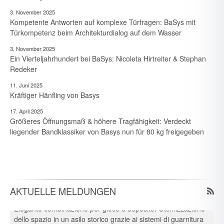
3. November 2025
Kompetente Antworten auf komplexe Türfragen: BaSys mit
Türkompetenz beim Architekturdialog auf dem Wasser
3. November 2025
Ein Vierteljahrhundert bei BaSys: Nicoleta Hirtreiter & Stephan
Redeker
11. Juni 2025
Kräftiger Hänfling von Basys
17. April 2025
7. August 2026
Größeres Öffnungsmaß & höhere Tragfähigkeit: Verdeckt
Neue Branchen im Visier: Schirmer forciert Aluprofil-
liegender Bandklassiker von Basys nun für 80 kg freigegeben
Bearbeitung im Durchlaufverfahren
6. August 2026
Spielraum & Stauraum elegant vereint: Platzeffizienz dank
Hawa-Pocket-Beschlagsystemen in historischer Kita
6. August 2026
AKTUELLE MELDUNGEN
Elegante combinazione per gioco e deposito: Ottimizzazione
dello spazio in un asilo storico grazie ai sistemi di guarnitura
Pocket