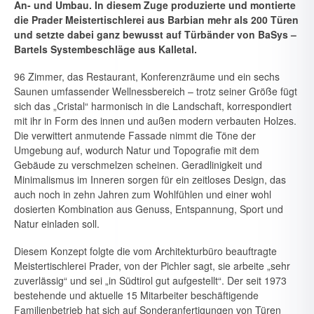
An- und Umbau. In diesem Zuge produzierte und mon­tierte
die Prader Meistertischlerei aus Barbian mehr als 200 Türen
und setzte dabei ganz bewusst auf Türbänder von BaSys –
Bartels System­beschläge aus Kalletal.
96 Zimmer, das Restaurant, Konferenzräume und ein sechs
Saunen um­fassender Wellnessbereich – trotz seiner Größe fügt
sich das „Cristal“ harmonisch in die Landschaft, korrespondiert
mit ihr in Form des innen und außen modern verbauten Holzes.
Die verwittert anmutende Fassa­de nimmt die Töne der
Umgebung auf, wodurch Natur und Topografie mit dem
Gebäude zu verschmelzen scheinen. Geradlinigkeit und
Minimalismus im Inneren sorgen für ein zeitloses Design, das
auch noch in zehn Jahren zum Wohlfühlen und einer wohl
dosierten Kombination aus Genuss, Entspannung, Sport und
Natur einladen soll.
Diesem Konzept folgte die vom Architekturbüro beauftragte
Meister­tischlerei Prader, von der Pichler sagt, sie arbeite „sehr
zuverlässig“ und sei „in Südtirol gut aufgestellt“. Der seit 1973
bestehende und aktuelle 15 Mitarbeiter beschäftigende
Familienbetrieb hat sich auf Sonderanfer­tigungen von Türen