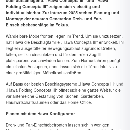
oder aufschlagend. „Hawa Concepta III“ und „Hawa
Folding Concepta III“ zeigen sich vielseitig und
individualisier­bar. Zur Interzum 2025 stehen Planung und
Montage der neusten Ge­neration Dreh- und Falt-
Einschiebebeschläge im Fokus.
Wandelbare Möbelfronten liegen im Trend. Um sie umzusetzen,
hat Hawa die Beschlagfamilie „Hawa Concepta III“ entwickelt. Ihr
liegt ein ausgetüftelter Bewegungsablauf zugrunde: Drehen,
falten, seitlich ein­schieben und für den freien Zugriff
platzsparend verschwinden lassen. Zum Herausfahren genügt
ein leichtes Anstupsen, dann lassen sich die Türen intuitiv zu
einer großflächigen Möbelfront schließen.
Auf Basis der beiden Beschlagsysteme „Hawa Concepta III“ und
„Hawa Folding Concepta III“ öffnet sich eine ganze Welt für die
variantenreiche Gestaltung von Küchen, Garderoben,
Hauswirtschaftsräumen oder das Home-Office.
Planen mit dem Hawa-Konfigurator
Dreh- und Falt-Einschiebefronten lassen sich in wenigen