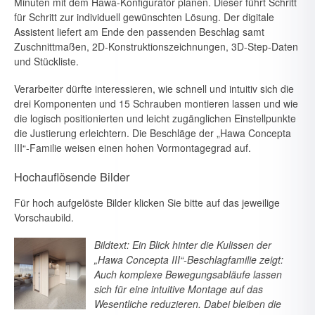
Minuten mit dem Hawa-Konfigurator planen. Dieser führt Schritt
für Schritt zur indivi­duell gewünschten Lösung. Der digitale
Assistent liefert am Ende den passenden Beschlag samt
Zuschnittmaßen, 2D-Konstruktionszeichnun­gen, 3D-Step-Daten
und Stückliste.
Verarbeiter dürfte interessieren, wie schnell und intuitiv sich die
drei Komponenten und 15 Schrauben montieren lassen und wie
die logisch positionierten und leicht zugänglichen Einstellpunkte
die Justierung er­leichtern. Die Beschläge der „Hawa Concepta
III“-Familie weisen einen hohen Vormontagegrad auf.
Hochauflösende Bilder
Für hoch aufgelöste Bilder klicken Sie bitte auf das jeweilige
Vorschaubild.
Bildtext: Ein Blick hinter die Kulissen der
„Hawa Concepta III“-Beschlagfamilie zeigt:
Auch komplexe Bewegungsabläufe lassen
sich für eine intuitive Montage auf das
Wesentliche reduzieren. Dabei bleiben die