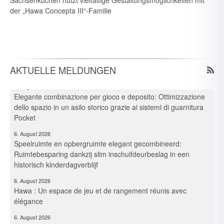
Sachsenküchen nutzt vielfältige Gestaltungsmöglichkeiten mit
7. August 2026
der „Hawa Concepta III“-Familie
Neue Branchen im Visier: Schirmer forciert Aluprofil-
Bearbeitung im Durchlaufverfahren
6. August 2026
Spielraum & Stauraum elegant vereint: Platzeffizienz dank
Hawa-Pocket-Beschlagsystemen in historischer Kita
AKTUELLE MELDUNGEN
6. August 2026
Elegante combinazione per gioco e deposito: Ottimizzazione
dello spazio in un asilo storico grazie ai sistemi di guarnitura
Pocket
6. August 2026
Speelruimte en opbergruimte elegant gecombineerd:
Ruimtebesparing dankzij slim inschuifdeurbeslag in een
historisch kinderdagverblijf
6. August 2026
Hawa : Un espace de jeu et de rangement réunis avec
élégance
6. August 2026
Elegant combination of play area and storage space: Efficient