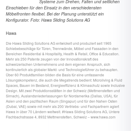
Systeme zum Drehen, Falten und seitlichen
Einschieben für den Einsatz in den verschiedensten
Möbelfronten flexibel. Bei der Planung unterstützt ein
Konfigurator. Foto: Hawa Sliding Solutions AG
Hawa
Die Hawa Sliding Solutions AG entwickelt und produziert seit 1965
Schiebebeschläge für Türen, Trennwände, Möbel und Fassaden in den
Bereichen Residential & Hospitality, Health & Retail, Office & Education.
Mehr als 250 Patente zeugen von der Innovationskraft des
schweizerischen Unternehmens und dem eigenen Anspruch, sich
kontinuierlich als globaler Markt- und Technologieführer zu behaupten.
Über 60 Produktfamilien bilden die Basis für eine umfassende
Lösungskompetenz, die auch die Megatrends bedient: Microliving & Fluid
Spaces, Bauen im Bestand, Energieeffizienz & Klimaschutz sowie Inclusive
Design. Mit zwei Produktionsstätten in der Schweiz (Mettmenstetten und
Sirnach), Auslandsniederlassungen für Nordamerika (Dallas, USA), für
Asien und den pazifischen Raum (Singapur) und für den Nahen Osten
(Dubai, VAE) sowie mit mehr als 200 Vertriebs- und Fachpartnern agiert
Hawa in über 70 Ländern weltweit. #Hawa Sliding Solutions AG, Untere
Fischbachstrasse 4, 8932 Mettmenstetten, Schweiz – www.hawa.com