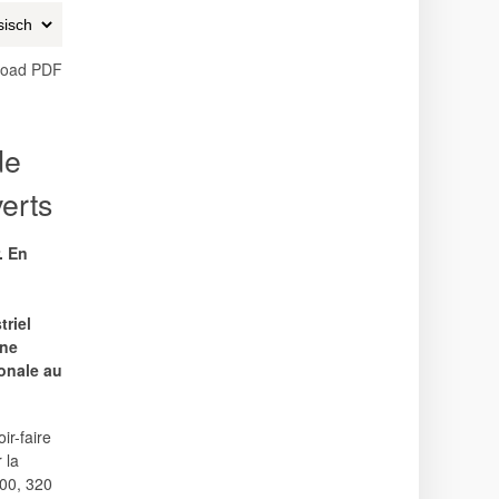
oad PDF
de
erts
. En
triel
une
ionale au
ir-faire
 la
200, 320