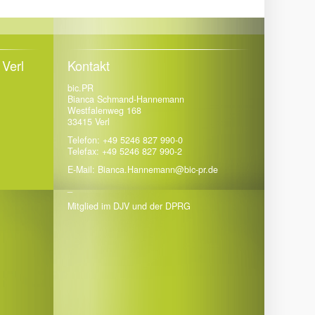
Verl
Kontakt
bic.PR
Bianca Schmand-Hannemann
Westfalenweg 168
33415 Verl
Telefon: +49 5246 827 990-0
Telefax: +49 5246 827 990-2
E-Mail: Bianca.Hannemann@bic-pr.de
_
Mitglied im DJV und der DPRG