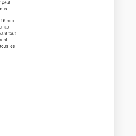
t peut
sous.
e 15 mm
du au
vant tout
ment
tous les