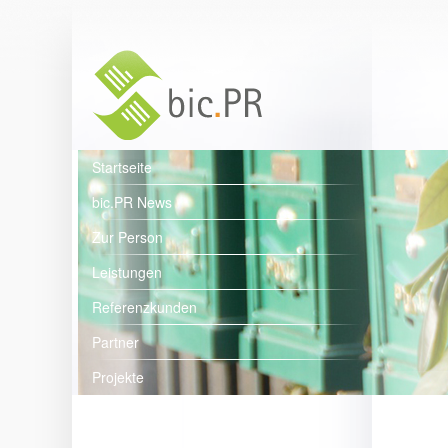
Startseite
bic.PR News
Zur Person
Leistungen
Referenzkunden
Partner
Projekte