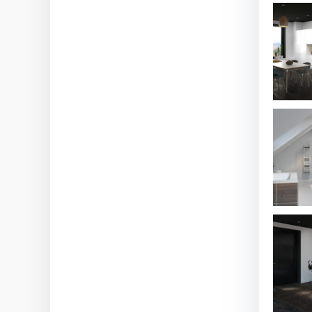
veelzijdige kwaliteiten van een
schuifbeslagsysteem
30. Juli 2026
Maîtrise des espaces et des cloisons
– Les multiples talents d’un système
de ferrures coulissantes
21. Juli 2026
Kompetenz für Fassade, Balkon &
Co.: Trespa Deutschland intensiviert
mit Neuzugängen die Beratung