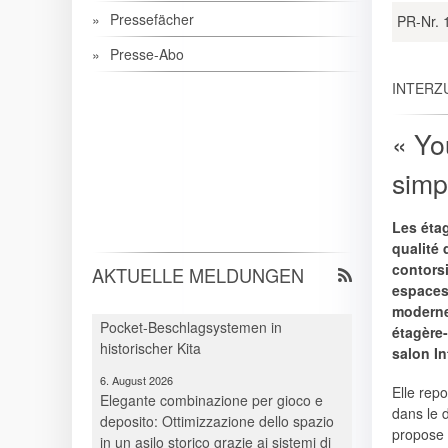
Pressefächer
PR-Nr. 
Presse-Abo
INTERZU
« Yo
7. August 2026
Neue Branchen im Visier: Schirmer
simp
forciert Aluprofil-Bearbeitung im
Durchlaufverfahren
Les étag
6. August 2026
qualité
Spielraum & Stauraum elegant
contors
AKTUELLE MELDUNGEN
vereint: Platzeffizienz dank Hawa-
espaces 
Pocket-Beschlagsystemen in
moderne
historischer Kita
étagère-
6. August 2026
salon I
Elegante combinazione per gioco e
deposito: Ottimizzazione dello spazio
Elle rep
in un asilo storico grazie ai sistemi di
dans le 
guarnitura Pocket
propose 