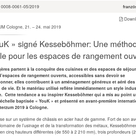
10008-0061-05/2019
Downl
M Cologne, 21. – 24. mai 2019
uK » signé Kesseböhmer: Une métho
le pour les espaces de rangement ouv
ères partent à la conquête des cuisines et des espaces de séjour
 d’espaces de rangement ouverts, accessibles sans devoir se
ionner, elles contribuent à un aménagement généreux et aéré des
de vie. Et le matériau utilisé reflète immédiatement un style indus
. Cette tendance a su inspirer Kesseböhmer qui a mis au point 
échelle baptisée « YouK » et présenté en avant-première internat
nterzum 2019 à Cologne.
ose sur un système de châssis en acier haut de gamme. Fort de son avo
domaine de l’usinage et de la transformation des métaux, Kesseböhmer
en cinq hauteurs différentes (de 550 à 2 210 mm), trois profondeurs (