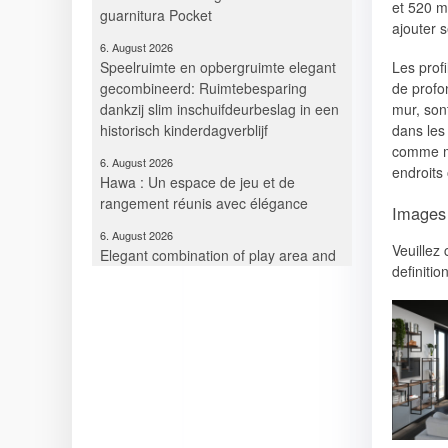
et 520 mm
6. August 2026
ajouter 
Speelruimte en opbergruimte elegant
gecombineerd: Ruimtebesparing
Les prof
dankzij slim inschuifdeurbeslag in een
de profo
historisch kinderdagverblijf
mur, sont
dans les
6. August 2026
comme me
Hawa : Un espace de jeu et de
endroits
rangement réunis avec élégance
6. August 2026
Images 
Elegant combination of play area and
storage space: Efficient use of space
Veuillez
thanks to Hawa Pocket hardware
definition
systems in historic kindergarten
30. Juli 2026
Kompetenz für Wege & Wände: Die
vielseitigen Talente eines
Schiebebeschlagsystems
30. Juli 2026
Expertise voor paden en wanden: De