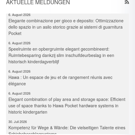
AKTUELLE MELDUNGEN
Hawa-Pocket-Beschlagsystemen in historischer Kita
6. August 2026
Elegante combinazione per gioco e deposito: Ottimizzazione
dello spazio in un asilo storico grazie ai sistemi di guarnitura
Pocket
6. August 2026
Speelruimte en opbergruimte elegant gecombineerd:
Ruimtebesparing dankzij slim inschuifdeurbeslag in een
historisch kinderdagverblijf
6. August 2026
Hawa : Un espace de jeu et de rangement réunis avec
élégance
6. August 2026
Elegant combination of play area and storage space: Efficient
use of space thanks to Hawa Pocket hardware systems in
historic kindergarten
30. Juli 2026
Kompetenz für Wege & Wände: Die vielseitigen Talente eines
Schiebebeschlagsystems