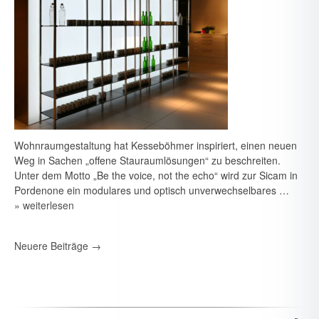
Wohnraumgestaltung hat Kesseböhmer inspiriert, einen neuen
Weg in Sachen „offene Stau­raumlösungen“ zu beschreiten.
Unter dem Motto „Be the voice, not the echo“ wird zur Sicam in
Pordenone ein modulares und optisch unverwechselbares …
» weiterlesen
7. August 2026
Neuere Beiträge
→
Neue Branchen im Visier: Schirmer forciert Aluprofil-
Bearbeitung im Durchlaufverfahren
6. August 2026
Spielraum & Stauraum elegant vereint: Platzeffizienz dank