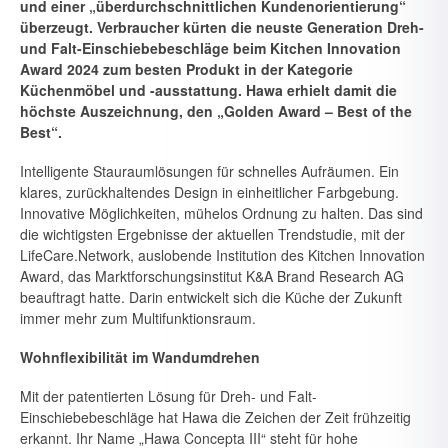
und einer „überdurchschnittlichen Kundenorientie­rung“
überzeugt. Verbraucher kür­ten die neuste Generation Dreh-
und Falt-Einschiebebeschläge beim Kitchen Innovation
Award 2024 zum besten Produkt in der Kategorie
Küchenmöbel und -ausstattung. Hawa erhielt damit die
höchste Auszeichnung, den „Golden Award – Best of the
Best“.
Intelligente Stauraumlösungen für schnelles Aufräumen. Ein
klares, zu­rückhaltendes Design in einheitlicher Farbgebung.
Innovative Möglich­keiten, mühelos Ordnung zu halten. Das sind
die wichtigsten Ergebnisse der aktuellen Trendstudie, mit der
LifeCare.Network, auslobende Insti­tution des Kitchen Innovation
Award, das Marktforschungsinstitut K&A Brand Research AG
beauftragt hatte. Darin entwickelt sich die Küche der Zukunft
immer mehr zum Multifunktionsraum.
Wohnflexibilität im Wandumdrehen
Mit der patentierten Lösung für Dreh- und Falt-
Einschiebebeschläge hat Hawa die Zeichen der Zeit frühzeitig
erkannt. Ihr Name „Hawa Concepta III“ steht für hohe