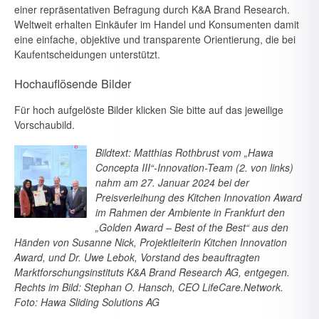
einer repräsentativen Befragung durch K&A Brand Research.
Weltweit erhalten Einkäufer im Handel und Konsu­menten damit
eine einfache, objektive und transparente Orientierung, die bei
Kaufentscheidungen unterstützt.
Hochauflösende Bilder
Für hoch aufgelöste Bilder klicken Sie bitte auf das jeweilige
Vorschaubild.
Bildtext: Matthias Rothbrust vom „Hawa
Concepta III“-Innovation-Team (2. von links)
nahm am 27. Januar 2024 bei der
Preisverleihung des Kitchen Innovation Award
im Rahmen der Ambiente in Frankfurt den
„Golden Award – Best of the Best“ aus den
Händen von Susanne Nick, Projektleiterin Kitchen Innovation
Award, und Dr. Uwe Lebok, Vorstand des beauftragten
Marktforschungsinstituts K&A Brand Research AG, entgegen.
Rechts im Bild: Stephan O. Hansch, CEO LifeCare.Network.
Foto: Hawa Sliding Solutions AG