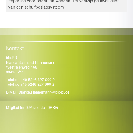
van een schuifbeslagsysteem
30. Juli 2026
Maîtrise des espaces et des cloisons – Les multiples talents
d’un système de ferrures coulissantes
21. Juli 2026
Kompetenz für Fassade, Balkon & Co.: Trespa Deutschland
intensiviert mit Neuzugängen die Beratung
Kontakt
13. Juli 2026
bic.PR
Vom Kochplatz zum Gesundheitscoach: Ein Start-up fordert
Bianca Schmand-Hannemann
Westfalenweg 168
die Küchenindustrie heraus
33415 Verl
Telefon: +49 5246 827 990-0
Telefax: +49 5246 827 990-2
E-Mail: Bianca.Hannemann@bic-pr.de
_
Mitglied im DJV und der DPRG