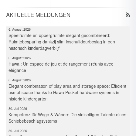
Elegante combinazione per gioco e deposito: Ottimizzazione
dello spazio in un asilo storico grazie ai sistemi di guarnitura
AKTUELLE MELDUNGEN
Pocket
6. August 2026
Speelruimte en opbergruimte elegant gecombineerd:
Ruimtebesparing dankzij slim inschuifdeurbeslag in een
historisch kinderdagverblijf
6. August 2026
Hawa : Un espace de jeu et de rangement réunis avec
élégance
6. August 2026
Elegant combination of play area and storage space: Efficient
use of space thanks to Hawa Pocket hardware systems in
historic kindergarten
30. Juli 2026
Kompetenz für Wege & Wände: Die vielseitigen Talente eines
Schiebebeschlagsystems
30. Juli 2026
Expertise voor paden en wanden: De veelzijdige kwaliteiten