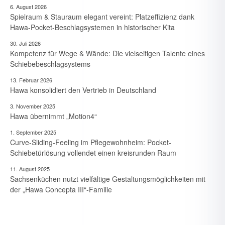
6. August 2026
Spielraum & Stauraum elegant vereint: Platzeffizienz dank
Hawa-Pocket-Beschlagsystemen in historischer Kita
30. Juli 2026
Kompetenz für Wege & Wände: Die vielseitigen Talente eines
Schiebebeschlagsystems
13. Februar 2026
Hawa konsolidiert den Vertrieb in Deutschland
3. November 2025
Hawa übernimmt „Motion4“
1. September 2025
Curve-Sliding-Feeling im Pflegewohnheim: Pocket-
Schiebetürlösung vollendet einen kreisrunden Raum
11. August 2025
Sachsenküchen nutzt vielfältige Gestaltungsmöglichkeiten mit
6. August 2026
der „Hawa Concepta III“-Familie
Spielraum & Stauraum elegant vereint: Platzeffizienz dank
Hawa-Pocket-Beschlagsystemen in historischer Kita
6. August 2026