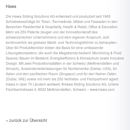
Hawa
Die Hawa Sliding Solutions AG entwickelt und produziert seit 1965
Schiebebeschläge für Türen, Trennwände, Möbel und Fassaden in den
Bereichen Residential & Hospitality, Health & Retail, Office & Education.
Mehr als 250 Patente zeugen von der Innovationskraft des
schweizerischen Unternehmens und dem eigenen Anspruch, sich
kontinuierlich als globaler Markt- und Technologieführer zu behaupten.
Über 60 Produktfamilien bilden die Basis für eine umfassende
Lösungskompetenz, die auch die Megatrends bedient: Microliving & Fluid
Spaces, Bauen im Bestand, Energieeffizienz & Klimaschutz sowie Inclusive
Design. Mit zwei Produktionsstätten in der Schweiz (Mettmenstetten und
Sirnach), Auslandsniederlassungen für Nordamerika (Dallas, USA), für
Asien und den pazifischen Raum (Singapur) und für den Nahen Osten
(Dubai, VAE) sowie mit mehr als 200 Vertriebs- und Fachpartnern agiert
Hawa in über 70 Ländern weltweit. #Hawa Sliding Solutions AG, Untere
Fischbachstrasse 4, 8932 Mettmenstetten, Schweiz – www.hawa.com
« zurück zur Übersicht