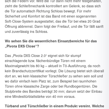
sich die Fe­dern vor. Wird die Tür dann nicht mehr festgehalten,
zieht die Schließmechanik kontrolliert am Gelenk, so dass sich
die Tür automa­tisch Richtung Schloss bewegt. Für mehr
Sicherheit und Komfort ist das Band mit einen sogenannten
Soft-Close-System ausgestattet, das die Tür bei etwa 20 Grad
Öffnung abbremst. Dann folgt der Freilauf, und die Tür fällt sanft
und zuverlässig ins Schloss.
Wo sehen Sie die wesentlichen Einsatzbereiche für das
„Pivota DXS Close“?
Das „Pivota DXS Close 2.0“ eignet sich für stumpf
einschlagende bzw. flächenbündige Türen mit einem
Maximalgewicht bis 80 kg – aktuell in T0-Ausführung, da noch
kein Brandschutzzertifikat vorliegt. Die Lösung bietet sich überall
dort an, wo kein klassischer Türschließer zu sehen sein soll und
wo dafür einfach kein Platz ist, zum Beispiel bei raumhohen
Türen ohne klassische Zarge oder bei Rundbogentüren. Die
Stulpbreite des Bandes beträgt 30 mm; darum setzt der Einbau
eine Mindesttür­blattstärke von 40 mm voraus.
Türband und Türschließer in einem Produkt vereint. Welche