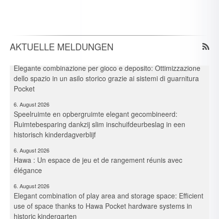
6. August 2026
Spielraum & Stauraum elegant vereint: Platzeffizienz dank
Hawa-Pocket-Beschlagsystemen in historischer Kita
AKTUELLE MELDUNGEN
6. August 2026
Elegante combinazione per gioco e deposito: Ottimizzazione
dello spazio in un asilo storico grazie ai sistemi di guarnitura
Pocket
6. August 2026
Speelruimte en opbergruimte elegant gecombineerd:
Ruimtebesparing dankzij slim inschuifdeurbeslag in een
historisch kinderdagverblijf
6. August 2026
Hawa : Un espace de jeu et de rangement réunis avec
élégance
6. August 2026
Elegant combination of play area and storage space: Efficient
use of space thanks to Hawa Pocket hardware systems in
historic kindergarten