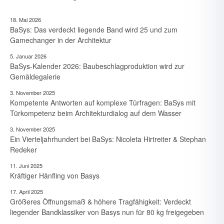
18. Mai 2026
BaSys: Das verdeckt liegende Band wird 25 und zum
Gamechanger in der Architektur
5. Januar 2026
BaSys-Kalender 2026: Baubeschlagproduktion wird zur
Gemäldegalerie
3. November 2025
Kompetente Antworten auf komplexe Türfragen: BaSys mit
Türkompetenz beim Architekturdialog auf dem Wasser
3. November 2025
Ein Vierteljahrhundert bei BaSys: Nicoleta Hirtreiter & Stephan
Redeker
11. Juni 2025
Kräftiger Hänfling von Basys
17. April 2025
Größeres Öffnungsmaß & höhere Tragfähigkeit: Verdeckt
7. August 2026
Neue Branchen im Visier: Schirmer forciert Aluprofil-
liegender Bandklassiker von Basys nun für 80 kg freigegeben
Bearbeitung im Durchlaufverfahren