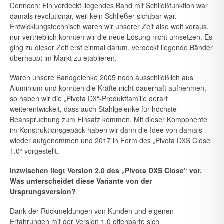
Dennoch: Ein verdeckt liegendes Band mit Schließfunktion war
damals revolutionär, weil kein Schließer sichtbar war.
Entwicklungstechnisch waren wir unserer Zeit also weit voraus,
nur vertrieblich konnten wir die neue Lösung nicht umsetzen. Es
ging zu dieser Zeit erst einmal darum, verdeckt liegende Bänder
überhaupt im Markt zu etablieren.
Waren unsere Bandgelenke 2005 noch ausschließlich aus
Aluminium und konnten die Kräfte nicht dauerhaft aufnehmen,
so haben wir die „Pivota DX“-Produktfamilie derart
weiterentwickelt, dass auch Stahlge­lenke für höchste
Beanspruchung zum Einsatz kommen. Mit dieser Kom­ponente
im Konstruktionsgepäck haben wir dann die Idee von damals
wieder aufgenommen und 2017 in Form des „Pivota DXS Close
1.0“ vorgestellt.
Inzwischen liegt Version 2.0 des „Pivota DXS Close“ vor.
Was unter­scheidet diese Variante von der
Ursprungsversion?
Dank der Rückmeldungen von Kunden und eigenen
Erfahrungen mit der Version 1.0 offenbarte sich