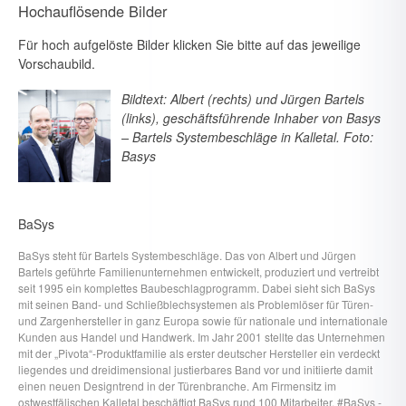
Hochauflösende Bilder
Für hoch aufgelöste Bilder klicken Sie bitte auf das jeweilige
Vorschaubild.
Bildtext: Albert (rechts) und Jürgen Bartels
(links), geschäftsführende Inhaber von Basys
– Bartels Systembeschläge in Kalletal. Foto:
Basys
BaSys
BaSys steht für Bartels Systembeschläge. Das von Albert und Jürgen
Bartels geführte Familienunternehmen entwickelt, produziert und vertreibt
seit 1995 ein komplettes Baubeschlagprogramm. Dabei sieht sich BaSys
mit seinen Band- und Schließblechsystemen als Problemlöser für Türen-
und Zargenhersteller in ganz Europa sowie für nationale und internationale
Kunden aus Handel und Handwerk. Im Jahr 2001 stellte das Unternehmen
mit der „Pivota“-Produktfamilie als erster deutscher Hersteller ein verdeckt
liegendes und dreidimensional justierbares Band vor und initiierte damit
einen neuen Designtrend in der Türenbranche. Am Firmensitz im
ostwestfälischen Kalletal beschäftigt BaSys rund 100 Mitarbeiter. #BaSys -