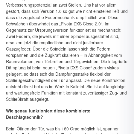
Verbesserungspotenzial an zwei Stellen. Uns hat vor allem
gestört, dass sich Version 1.0 so gut wie nicht einstellen ließ und
dass die zugekaufte Federmechanik empfindlich war. Diese
Schwächen überwindet das „Pivota DXS Close 2.0“. Im
Gegensatz zur Ur­sprungsversion funktioniert es mechanisch:
Zwei Federn, die jeweils mit einer Spindel ausgestattet sind,
ersetzen jetzt die empfindliche und nicht justierbare
Gaszugfeder. Über die Spindeln lassen sich die Federn
vorspannen und die Zugkraft skalieren – in Abhängigkeit vom
Raumvolu­men, von Türbreiten und Türgewichten. Die integrierte
Dämpfung ist beim neuen „Pivota DXS Close“ zudem viskos
gelagert, so dass sich die Dämpfungsstärke flexibel der
Schließgeschwindigkeit der Tür anpasst. Die neue Konstruktion
entsteht direkt bei uns im Werk in Kalletal. Sie ist auf langlebige
und wartungsfreie Funktion mit konstant zuverlässiger Zug- und
Schließkraft ausgelegt.
Wie genau funktioniert diese kombinierte
Beschlagtechnik?
Beim Öffnen der Tür, was bis 180 Grad möglich ist, spannen