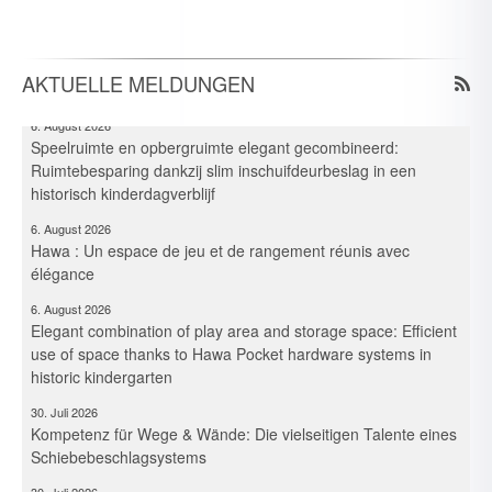
6. August 2026
Elegante combinazione per gioco e deposito: Ottimizzazione
dello spazio in un asilo storico grazie ai sistemi di guarnitura
Pocket
AKTUELLE MELDUNGEN
6. August 2026
Speelruimte en opbergruimte elegant gecombineerd:
Ruimtebesparing dankzij slim inschuifdeurbeslag in een
historisch kinderdagverblijf
6. August 2026
Hawa : Un espace de jeu et de rangement réunis avec
élégance
6. August 2026
Elegant combination of play area and storage space: Efficient
use of space thanks to Hawa Pocket hardware systems in
historic kindergarten
30. Juli 2026
Kompetenz für Wege & Wände: Die vielseitigen Talente eines
Schiebebeschlagsystems
30. Juli 2026