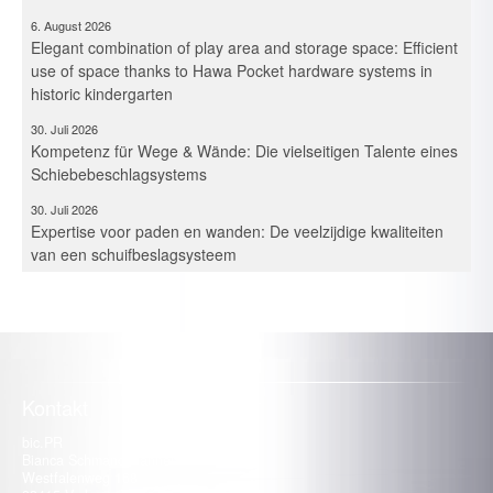
6. August 2026
Elegant combination of play area and storage space: Efficient
use of space thanks to Hawa Pocket hardware systems in
historic kindergarten
30. Juli 2026
Kompetenz für Wege & Wände: Die vielseitigen Talente eines
Schiebebeschlagsystems
30. Juli 2026
Expertise voor paden en wanden: De veelzijdige kwaliteiten
van een schuifbeslagsysteem
30. Juli 2026
Maîtrise des espaces et des cloisons – Les multiples talents
d’un système de ferrures coulissantes
21. Juli 2026
Kompetenz für Fassade, Balkon & Co.: Trespa Deutschland
intensiviert mit Neuzugängen die Beratung
Kontakt
13. Juli 2026
bic.PR
Vom Kochplatz zum Gesundheitscoach: Ein Start-up fordert
Bianca Schmand-Hannemann
die Küchenindustrie heraus
Westfalenweg 168