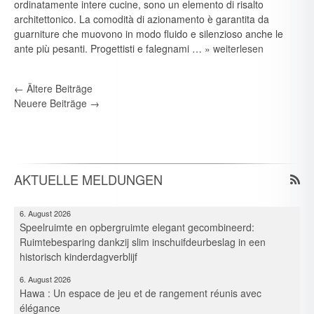
ordinatamente intere cucine, sono un elemento di risalto
architettonico. La comodità di azionamento è garantita da
guarniture che muovono in modo fluido e silenzioso anche le
ante più pesanti. Progettisti e falegnami …
» weiterlesen
6. August 2026
←
Ältere Beiträge
Spielraum & Stauraum elegant vereint: Platzeffizienz dank
Neuere Beiträge
→
Hawa-Pocket-Beschlagsystemen in historischer Kita
6. August 2026
Elegante combinazione per gioco e deposito: Ottimizzazione
dello spazio in un asilo storico grazie ai sistemi di guarnitura
AKTUELLE MELDUNGEN
Pocket
6. August 2026
Speelruimte en opbergruimte elegant gecombineerd:
Ruimtebesparing dankzij slim inschuifdeurbeslag in een
historisch kinderdagverblijf
6. August 2026
Hawa : Un espace de jeu et de rangement réunis avec
élégance