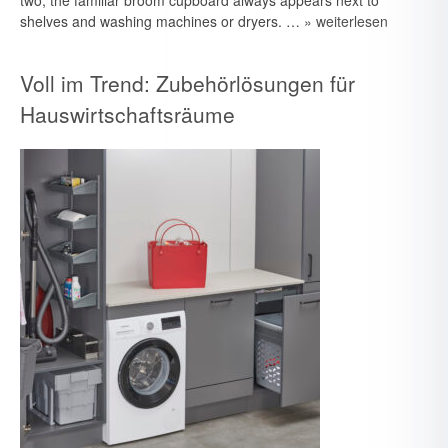
two, the familiar broom cupboard always appears next to
shelves and washing machines or dryers. …
» weiterlesen
Voll im Trend: Zubehörlösungen für
Hauswirtschaftsräume