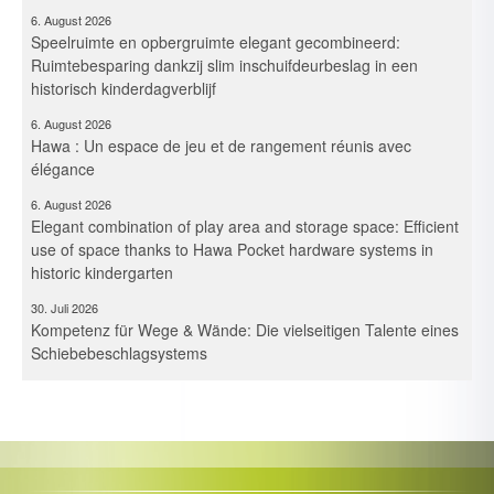
Speelruimte en opbergruimte elegant gecombineerd:
Ruimtebesparing dankzij slim inschuifdeurbeslag in een
historisch kinderdagverblijf
6. August 2026
Hawa : Un espace de jeu et de rangement réunis avec
élégance
6. August 2026
Elegant combination of play area and storage space: Efficient
use of space thanks to Hawa Pocket hardware systems in
historic kindergarten
30. Juli 2026
Kompetenz für Wege & Wände: Die vielseitigen Talente eines
Schiebebeschlagsystems
30. Juli 2026
Expertise voor paden en wanden: De veelzijdige kwaliteiten
van een schuifbeslagsysteem
30. Juli 2026
Maîtrise des espaces et des cloisons – Les multiples talents
d’un système de ferrures coulissantes