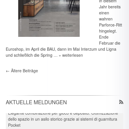
in diesem
Jahr bereits
einen
wahren
Parforce-Ritt
hingelegt.
Ende
Februar die
Euroshop, im April die BAU, dann im Mai Interzum und Ligna
und schließlich die Spring …
» weiterlesen
7. August 2026
Neue Branchen im Visier: Schirmer forciert Aluprofil-
Bearbeitung im Durchlaufverfahren
←
Ältere Beiträge
6. August 2026
Spielraum & Stauraum elegant vereint: Platzeffizienz dank
Hawa-Pocket-Beschlagsystemen in historischer Kita
6. August 2026
AKTUELLE MELDUNGEN
Elegante combinazione per gioco e deposito: Ottimizzazione
dello spazio in un asilo storico grazie ai sistemi di guarnitura
Pocket
6. August 2026